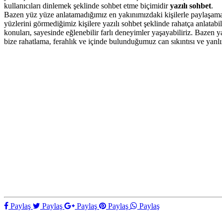
kullanıcıları dinlemek şeklinde sohbet etme biçimidir
yazılı sohbet
.
Bazen yüz yüze anlatamadığımız en yakınımızdaki kişilerle paylaşamadı
yüzlerini görmediğimiz kişilere yazılı sohbet şeklinde rahatça anlatabili
konuları, sayesinde eğlenebilir farlı deneyimler yaşayabiliriz. Bazen ya
bize rahatlama, ferahlık ve içinde bulunduğumuz can sıkıntısı ve yanl
Paylaş
Paylaş
Paylaş
Paylaş
Paylaş