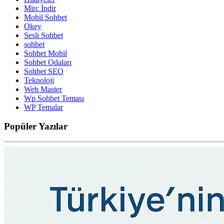
Mirc İndir
Mobil Sohbet
Okey
Sesli Sohbet
sohbet
Sohbet Mobil
Sohbet Odaları
Sohbet SEO
Teknoloji
Web Master
Wp Sohbet Teması
WP Temalar
Popüler
Yazılar