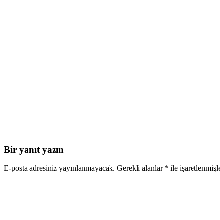
Bir yanıt yazın
E-posta adresiniz yayınlanmayacak.
Gerekli alanlar
*
ile işaretlenmişl