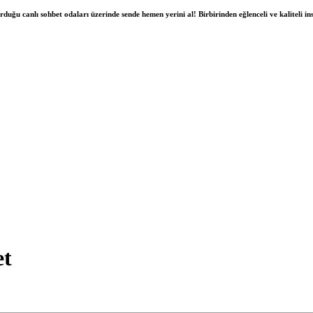
duğu canlı sohbet odaları üzerinde sende hemen yerini al! Birbirinden eğlenceli ve kaliteli insa
et