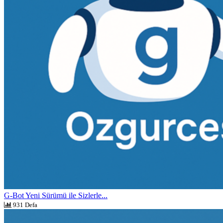
G-Bot Yeni Sürümü ile Sizlerle...
931 Defa