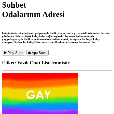
Sohbet
Odalarının Adresi
Günümüzde teknolojisinin gelişmesiyle birlikte hayatımıza giren akıllı telefonlar iletişim
yönünden bizlere büyük kolaylıklar sağlamışlardır. İnternet kullanımınında
yaygınlaşmasıyla birlikte yeni insanlarla sohbet etmek, tanışmak bir hayli kolay
olmuştur. Sizlere bu kolaylıkları sunan mobil sohbet odalarına hemen katılın.
Play Store
App Store
Etiket:
Yazılı Chat
Listelenmistir.