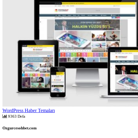
WordPress Haber Temaları
9363 Defa
Ozgurcesohbet.com