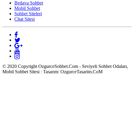
Bedava Sohbet
Mobil Sohbet
Sohbet Siteleri
Chat Sitesi
© 2020 Copyright OzgurceSohbet.Com - Seviyeli Sohbet Odaları,
Mobil Sohbet Sitesi : Tasarım: OzgurceTasarim.CoM