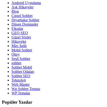
Andorid Uygulama
Aşk Hikayeler
Blog
Cinsel Sohbet
Diyarbakır Sohbet
Düşen Domianler
Fikralar
GEO SEO
Güzel Sözler
Hikayeler
Mirc İndir
Mobil Sohbet
Okey
Sesli Sohbet
sohbet
Sohbet Mobil
Sohbet Odaları
Sohbet SEO
Teknoloji
Web Master
Wp Sohbet Teması
WP Temalar
Popüler
Yazılar