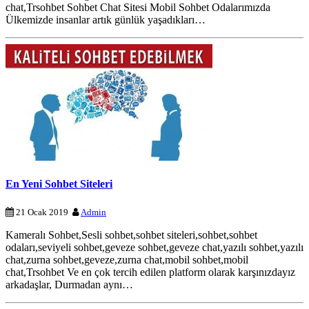
chat,Trsohbet Sohbet Chat Sitesi Mobil Sohbet Odalarımızda
Ülkemizde insanlar artık günlük yaşadıkları…
En Yeni Sohbet Siteleri
21 Ocak 2019
Admin
Kameralı Sohbet,Sesli sohbet,sohbet siteleri,sohbet,sohbet
odaları,seviyeli sohbet,geveze sohbet,geveze chat,yazılı sohbet,yazılı
chat,zurna sohbet,geveze,zurna chat,mobil sohbet,mobil
chat,Trsohbet Ve en çok tercih edilen platform olarak karşınızdayız
arkadaşlar, Durmadan aynı…