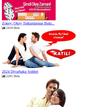
Zokey: Okey Tutkunlarının Bulu...
2418 Defa
2024 Diyarbakır Sohbet
2201 Defa