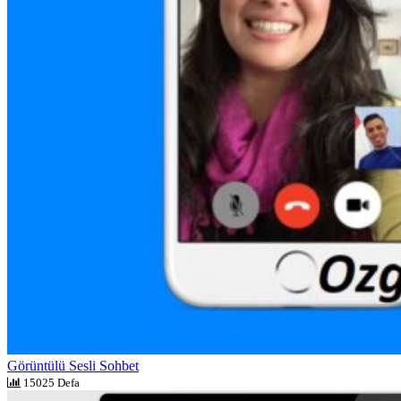
Görüntülü Sesli Sohbet
15025 Defa