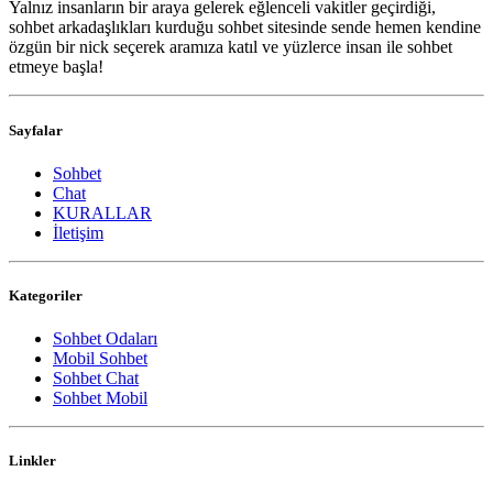
Yalnız insanların bir araya gelerek eğlenceli vakitler geçirdiği,
sohbet arkadaşlıkları kurduğu sohbet sitesinde sende hemen kendine
özgün bir nick seçerek aramıza katıl ve yüzlerce insan ile sohbet
etmeye başla!
Sayfalar
Sohbet
Chat
KURALLAR
İletişim
Kategoriler
Sohbet Odaları
Mobil Sohbet
Sohbet Chat
Sohbet Mobil
Linkler