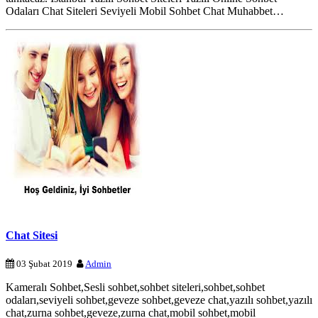
Odaları Chat Siteleri Seviyeli Mobil Sohbet Chat Muhabbet…
Chat Sitesi
03 Şubat 2019
Admin
Kameralı Sohbet,Sesli sohbet,sohbet siteleri,sohbet,sohbet
odaları,seviyeli sohbet,geveze sohbet,geveze chat,yazılı sohbet,yazılı
chat,zurna sohbet,geveze,zurna chat,mobil sohbet,mobil