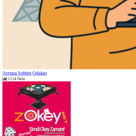
Avrupa Sohbet Odaları
1114 Defa