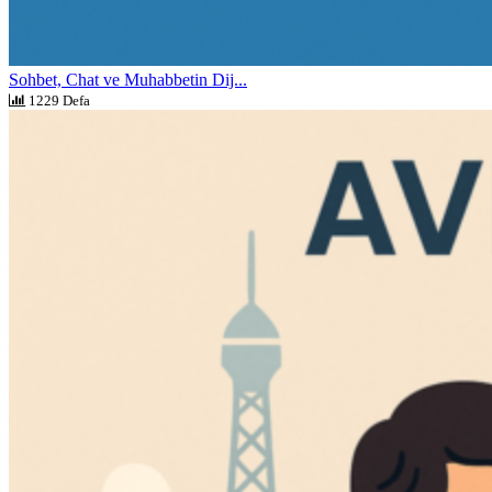
Sohbet, Chat ve Muhabbetin Dij...
1229 Defa