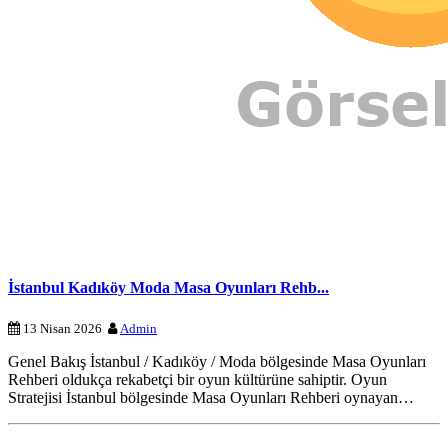
İstanbul Kadıköy Moda Masa Oyunları Rehb...
13 Nisan 2026
Admin
Genel Bakış İstanbul / Kadıköy / Moda bölgesinde Masa Oyunları
Rehberi oldukça rekabetçi bir oyun kültürüne sahiptir. Oyun
Stratejisi İstanbul bölgesinde Masa Oyunları Rehberi oynayan…