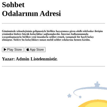
Sohbet
Odalarının Adresi
Günümüzde teknolojisinin gelişmesiyle birlikte hayatımıza giren akıllı telefonlar iletişim
yönünden bizlere büyük kolaylıklar sağlamışlardır. İnternet kullanımınında
yaygınlaşmasıyla birlikte yeni insanlarla sohbet etmek, tanışmak bir hayli kolay
olmuştur. Sizlere bu kolaylıkları sunan mobil sohbet odalarına hemen katılın.
Play Store
App Store
Yazar:
Admin
Listelenmistir.