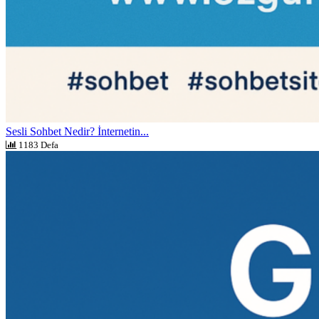
Sesli Sohbet Nedir? İnternetin...
1183 Defa