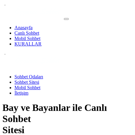
Anasayfa
Canlı Sohbet
Mobil Sohbet
KURALLAR
Sohbet Odaları
Sohbet Sitesi
Mobil Sohbet
İletişim
Bay ve Bayanlar ile
Canlı
Sohbet
Sitesi