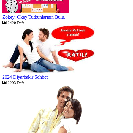
Zokey: Okey Tutkunlarının Bulu...
2420 Defa
2024 Diyarbakır Sohbet
2203 Defa