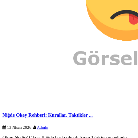
Niğde Okey Rehberi: Kurallar, Taktikler ...
13 Nisan 2026
Admin
Okey Nedir? Okey, Niğde başta olmak üzere Türkiye genelinde