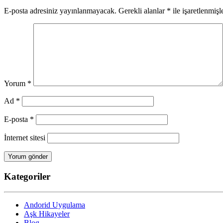
E-posta adresiniz yayınlanmayacak.
Gerekli alanlar
*
ile işaretlenmişl
Yorum
*
Ad
*
E-posta
*
İnternet sitesi
Kategoriler
Andorid Uygulama
Aşk Hikayeler
Blog