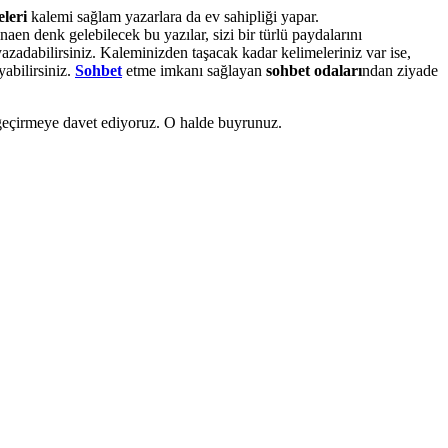
eleri
kalemi sağlam yazarlara da ev sahipliği yapar.
naen denk gelebilecek bu yazılar, sizi bir türlü paydalarını
azadabilirsiniz. Kaleminizden taşacak kadar kelimeleriniz var ise,
yabilirsiniz.
Sohbet
etme imkanı sağlayan
sohbet odaları
ndan ziyade
t geçirmeye davet ediyoruz. O halde buyrunuz.