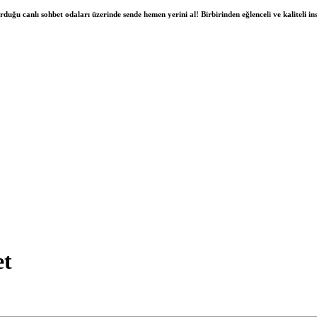
duğu canlı sohbet odaları üzerinde sende hemen yerini al! Birbirinden eğlenceli ve kaliteli insa
et