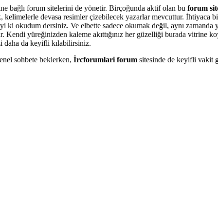
ine bağlı forum sitelerini de yönetir. Birçoğunda aktif olan bu
forum sit
k, kelimelerle devasa resimler çizebilecek yazarlar mevcuttur. İhtiyaca bi
, iyi ki okudum dersiniz. Ve elbette sadece okumak değil, aynı zamanda y
r. Kendi yüreğinizden kaleme akıttığınız her güzelliği burada vitrine ko
daha da keyifli kılabilirsiniz.
 genel sohbete beklerken,
İrcforumlari
forum
sitesinde de keyifli vaki