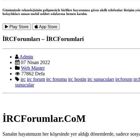
Günümüzde teknolojisinin gelişmesiyle birlikte hayatımıza giren akıllı telefonlar iletişim y
kolaylıkları sunan mobil sohbet odalarına hemen katılın.
Play Store
App Store
İRCForumları – İRCForumlari
Admin
07 Nisan 2022
Web Master
77862 Defa
irc
irc forum
irc forumu
irc hostin
irc sunucuları
ircforum
irc
sunucular
İRCForumlar.CoM
Sanalın hayatımızın her köşesinde yer aldığı dönemlerde, sadece sosya