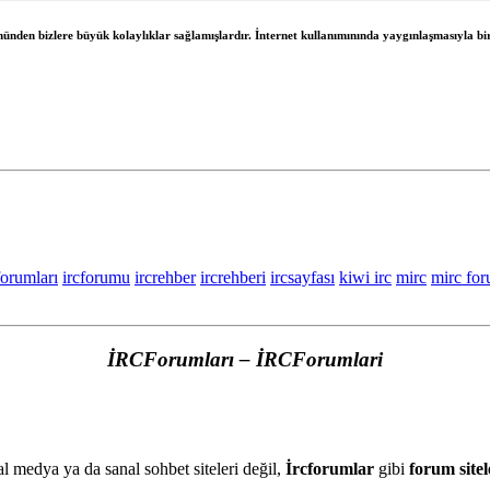
önünden bizlere büyük kolaylıklar sağlamışlardır. İnternet kullanımınında yaygınlaşmasıyla bir
forumları
ircforumu
ircrehber
ircrehberi
ircsayfası
kiwi irc
mirc
mirc fo
İRCForumları – İRCForumlari
l medya ya da sanal sohbet siteleri değil,
İrcforumlar
gibi
forum sitel