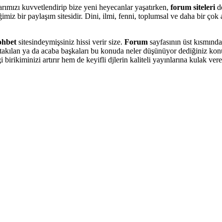
arımızı kuvvetlendirip bize yeni heyecanlar yaşatırken,
forum siteleri
de
ğimiz bir paylaşım sitesidir. Dini, ilmi, fenni, toplumsal ve daha bir çok
ohbet
sitesindeymişsiniz hissi verir size.
Forum
sayfasının üst kısmında
akılan ya da acaba başkaları bu konuda neler düşünüyor dediğiniz konul
birikiminizi artırır hem de keyifli djlerin kaliteli yayınlarına kulak vereb