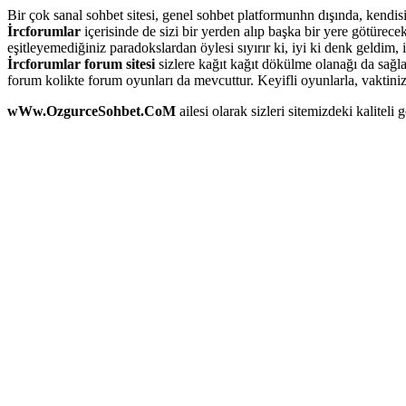
Bir çok sanal sohbet sitesi, genel sohbet platformunhn dışında, kendis
İrcforumlar
içerisinde de sizi bir yerden alıp başka bir yere götürece
eşitleyemediğiniz paradokslardan öylesi sıyırır ki, iyi ki denk geldim
İrcforumlar
forum sitesi
sizlere kağıt kağıt dökülme olanağı da sağla
forum kolikte forum oyunları da mevcuttur. Keyifli oyunlarla, vaktinizi 
wWw.OzgurceSohbet.CoM
ailesi olarak sizleri sitemizdeki kaliteli