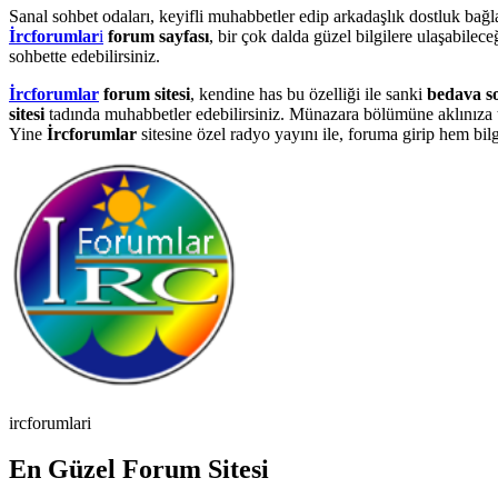
Sanal sohbet odaları, keyifli muhabbetler edip arkadaşlık dostluk bağl
İrcforumlar
i
forum sayfası
, bir çok dalda güzel bilgilere ulaşabilece
sohbette edebilirsiniz.
İrcforumlar
forum sitesi
, kendine has bu özelliği ile sanki
bedava s
sitesi
tadında muhabbetler edebilirsiniz. Münazara bölümüne aklınıza t
Yine
İrcforumlar
sitesine özel radyo yayını ile, foruma girip hem bilgi 
ircforumlari
En Güzel Forum Sitesi