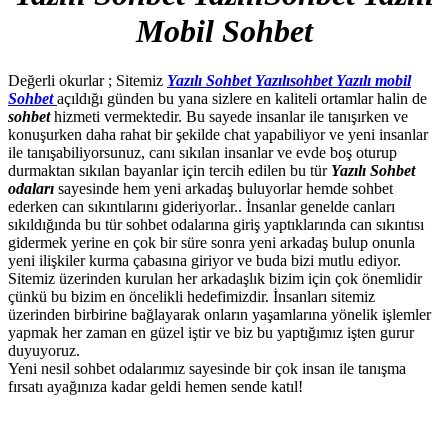
Mobil Sohbet
Değerli okurlar ; Sitemiz
Yazılı Sohbet Yazılısohbet Yazılı mobil
Sohbet
açıldığı günden bu yana sizlere en kaliteli ortamlar halin de
sohbet
hizmeti vermektedir. Bu sayede insanlar ile tanışırken ve
konuşurken daha rahat bir şekilde chat yapabiliyor ve yeni insanlar
ile tanışabiliyorsunuz, canı sıkılan insanlar ve evde boş oturup
durmaktan sıkılan bayanlar için tercih edilen bu tür
Yazılı Sohbet
odaları
sayesinde hem yeni arkadaş buluyorlar hemde sohbet
ederken can sıkıntılarını gideriyorlar.. İnsanlar genelde canları
sıkıldığında bu tür sohbet odalarına giriş yaptıklarında can sıkıntısı
gidermek yerine en çok bir süre sonra yeni arkadaş bulup onunla
yeni ilişkiler kurma çabasına giriyor ve buda bizi mutlu ediyor.
Sitemiz üzerinden kurulan her arkadaşlık bizim için çok önemlidir
çünkü bu bizim en öncelikli hedefimizdir. İnsanları sitemiz
üzerinden birbirine bağlayarak onların yaşamlarına yönelik işlemler
yapmak her zaman en güzel iştir ve biz bu yaptığımız işten gurur
duyuyoruz.
Yeni nesil sohbet odalarımız sayesinde bir çok insan ile tanışma
fırsatı ayağınıza kadar geldi hemen sende katıl!