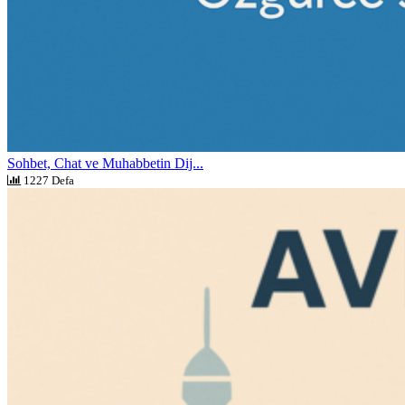
Sohbet, Chat ve Muhabbetin Dij...
1227 Defa