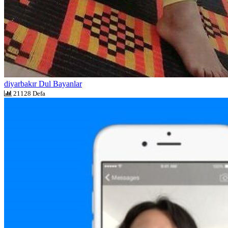
diyarbakır Dul Bayanlar
21128 Defa