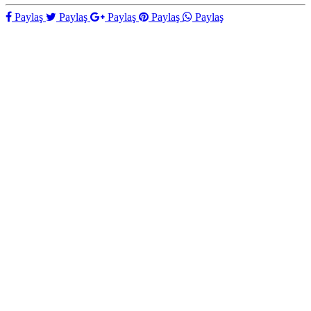
Paylaş
Paylaş
Paylaş
Paylaş
Paylaş