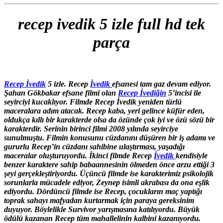
recep ivedik 5 izle full hd tek
parça
Recep İvedik
5 izle. Recep
İvedik
efsanesi tam gaz devam ediyor.
Şahan Gökbakar efsane filmi olan
Recep İvediğin
5’incisi ile
seyirciyi kucaklıyor. Filmde Recep İvedik yeniden türlü
maceralara adım atacak. Recep kaba, yeri gelince küfür eden,
oldukça kıllı bir karakterde olsa da özünde çok iyi ve özü sözü bir
karakterdir. Serinin birinci filmi 2008 yılında seyirciye
sunulmuştu. Filmin konusunu cüzdanını düşüren bir iş adamı ve
gururlu Recep’in cüzdanı sahibine ulaştırması, yaşadığı
maceralar oluşturuyordu. İkinci filmde Recep
İvedik
kendisiyle
benzer karaktere sahip babaannesinin ölmeden önce arzu ettiği 3
şeyi gerçekleştiriyordu. Üçüncü filmde ise karakterimiz psikolojik
sorunlarla mücadele ediyor, Zeynep isimli akrabası da ona eşlik
ediyordu. Dördüncü filmde ise Recep, çocukların maç yaptığı
toprak sahayı mafyadan kurtarmak için paraya gereksinim
duyuyor. Böylelikle Survivor yarışmasına katılıyordu. Büyük
ödülü kazanan Recep tüm mahallelinin kalbini kazanıyordu.