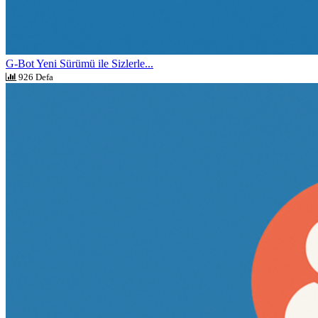
G-Bot Yeni Sürümü ile Sizlerle...
926 Defa