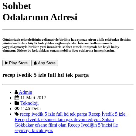
Sohbet
Odalarının Adresi
Günümüzde teknolojisinin gelişmesiyle birlikte hayatımıza giren akıllı telefonlar iletişim
yönünden bizlere büyük kolaylıklar sağlamışlardır. İnternet kullanımınında
yaygınlaşmasıyla birlikte yeni insanlarla sohbet etmek, tanışmak bir hayli kolay
olmuştur. Sizlere bu kolaylıkları sunan mobil sohbet odalarına hemen katılın.
Play Store
App Store
recep ivedik 5 izle full hd tek parça
Admin
11 Mart 2017
Teknoloji
1146 Defa
recep ivedik 5 izle full hd tek parça
Recep İvedik 5 izle.
Recep İvedik efsanesi tam gaz devam ediyor. Şahan
Gökbakar efsane filmi olan Recep İvediğin 5’incisi ile
seyirciyi kucaklıyor.