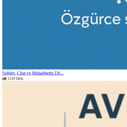
Sohbet, Chat ve Muhabbetin Dij...
1226 Defa