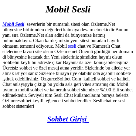
Mobil Sesli
Mobil Sesli
severlerin bir numaralı sitesi olan Ozletme.Net
bünyesine birbirinden değerleri katmaya devam etmektedir.Bunun
yanı sıra Ozletme.Net alan adini da bünyemize katmış
bulunmaktayız. Okan kardeşimizin yeni sitesi buradan hayırlı
olmasını temenni ediyoruz. Mobil
sesli
chat ve Kameralı Chat
sitelerince favori site olsun Ozletme.net Önemli gördüğü her domain
di bünyesine katacak dır. Yeni siteleriniz şimdiden hayırlı olsun.
Sohbetin keyfi bu adreste çıkar Bayanlarla özel konuşabileceğiniz
Ücretsiz sohbet ve özel mesaj atma yeridir. Sizlerinde bu ailede yer
almak istiyor sanız Sizlerde buraya üye olabilir oda açabilir sohbete
iştirak edebilirsiniz. OzgurceSohbet.Com kaliteli sohbet ve kaliteli
Chat anlayışıyla çıktığı bu yolda asla geri vites atmamış dır. Mobil
uyumlu mobil sohbet ve kameralı sohbet sitemizce %100 Elit sohbet
edilmektedir. Seviyeli tüm Sesli Chat kullanıcılarını buraya beleriz.
Ozhurcesohbet keyifli eğlenceli sohbetler diler. Sesli chat ve sesli
sohbet sistemleri
Sohbet Girişi