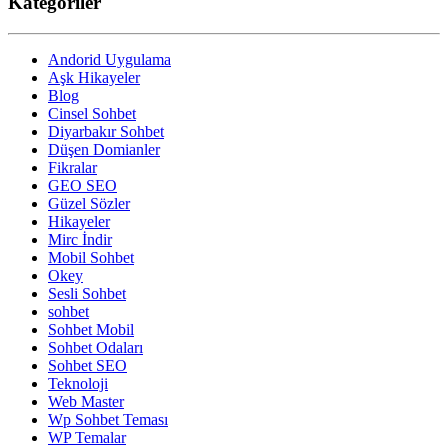
Kategoriler
Andorid Uygulama
Aşk Hikayeler
Blog
Cinsel Sohbet
Diyarbakır Sohbet
Düşen Domianler
Fikralar
GEO SEO
Güzel Sözler
Hikayeler
Mirc İndir
Mobil Sohbet
Okey
Sesli Sohbet
sohbet
Sohbet Mobil
Sohbet Odaları
Sohbet SEO
Teknoloji
Web Master
Wp Sohbet Teması
WP Temalar