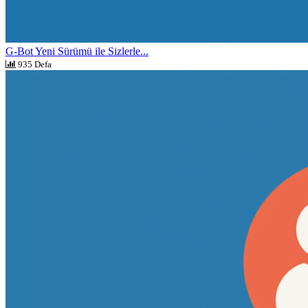
G-Bot Yeni Sürümü ile Sizlerle...
935 Defa