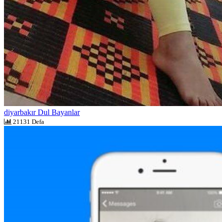
diyarbakır Dul Bayanlar
21131 Defa