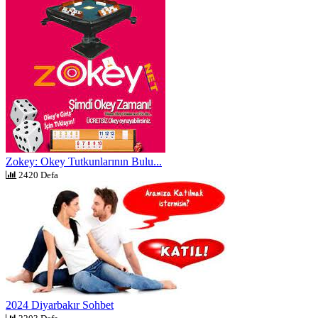
Zokey: Okey Tutkunlarının Bulu...
2420 Defa
2024 Diyarbakır Sohbet