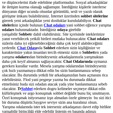
ve düşüncelerini ifade edebilme platformudur. Sosyal arkadaşlıklar
ile iletişim kurma olanağı sağlamıştır. İstediğiniz kişilerle isterlerse
dünyanın diğer ucunda olsunlar görüntülü, sesli ve yazılı olarak
görüşme imkanı bulabilirsiniz. İnternet üzerinden
sohbet sitelerine
girerek yeni arkadaşlıklar yeni dostluklar kurululabiliyor.
Chat
siteleri
nin içinde bulunan
Chat odaları
yani sohbet eğlence yarışma
odaları
bulunmaktadır. İstediğiniz
odaya
girebilir
yarışabilir
Sohbet
e dahil olabilirsiniz. Site içerisinde isteklerinize
yanıt verebilecek yetkili birileri mutlaka bulunacaktır.
Chat odaları
sizlerin daha iyi eğlenebileceğiniz daha çok keyif alabileceğiniz
yerlerdir.
Chat Odası
nda
Sohbet
ederken sizin kişiliğinize ve
karakterinize yakın insanları tercih etmeniz sizin o
Sohbet
ten yada
yarışma
odaları
ndan birindeyseniz arkadaşlarınızla yarışmaktan
daha çok keyif almanızı sağlayacaktır.
Chat Odalarında
uymanız
gereken kurallar vardır. Mesela yarışma odalarından birindeyseniz
çok hızlı yazmamaya dikkat edin bu sizin banlanmanıza sebep
olacaktır. Bu durumda yetkili bir arkadaşınızdan banı açmasını rica
edebilirsiniz. Flod yani peşpeşe yazma bu durumada dikkat
etmelisiniz buda sizi odadan atacak yada yine banlanmanıza sebeb
olacaktır.
Tr
Sohbet
ederken dogru kelimeler seçmeye dikkat edin
küfürleşmek ve argo konuşmak sohbet değildir bunu hiç unutmayın.
Özel konuşmak istiyorsanız izşn almadan özele gitmeyin bu sizi itici
bir duruma düşürür.Saygıve seviye sizin ana kuralınız olsun.
Yarışma odalarında ister tek isterseniz arkadaşınızı davet edip birlikte
yarışabilir birinciliği elde edebilir listenin en başında adınızı