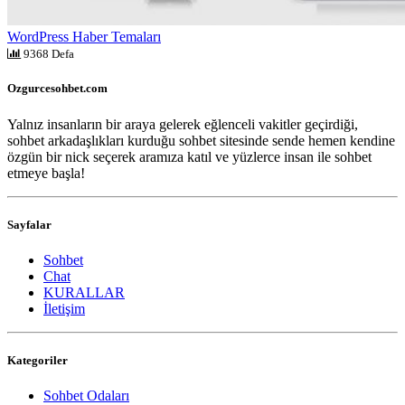
WordPress Haber Temaları
9368 Defa
Ozgurcesohbet.com
Yalnız insanların bir araya gelerek eğlenceli vakitler geçirdiği,
sohbet arkadaşlıkları kurduğu sohbet sitesinde sende hemen kendine
özgün bir nick seçerek aramıza katıl ve yüzlerce insan ile sohbet
etmeye başla!
Sayfalar
Sohbet
Chat
KURALLAR
İletişim
Kategoriler
Sohbet Odaları