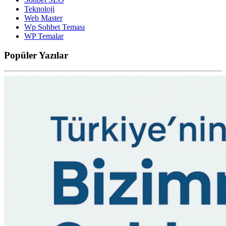
Teknoloji
Web Master
Wp Sohbet Teması
WP Temalar
Popüler
Yazılar