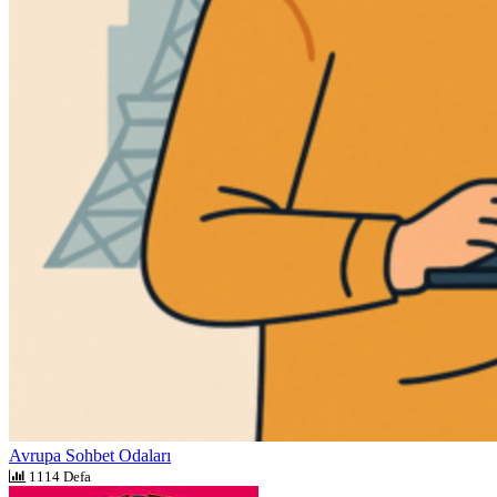
Avrupa Sohbet Odaları
1114 Defa