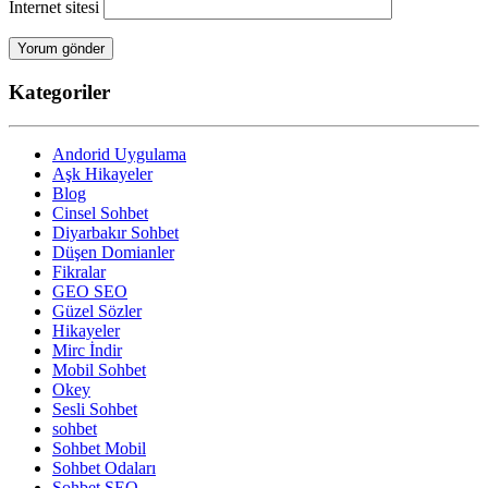
İnternet sitesi
Kategoriler
Andorid Uygulama
Aşk Hikayeler
Blog
Cinsel Sohbet
Diyarbakır Sohbet
Düşen Domianler
Fikralar
GEO SEO
Güzel Sözler
Hikayeler
Mirc İndir
Mobil Sohbet
Okey
Sesli Sohbet
sohbet
Sohbet Mobil
Sohbet Odaları
Sohbet SEO