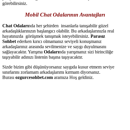
görebilirsiniz.
Mobil Chat Odalarının Avantajları
Chat Odaları
nda her şehirden insanlarla tanışabilir güzel
arkadaşlıklarınızın başlangıcı olabilir. Bu arkadaşlarınızla real
hayatınızda görüşmek tanışmak isteyebilirsiniz.
Parasız
Sohbet
ederken kırıcı olmamanız seviyeli konuşmanız
arkadaşlarınız arasında sevilmenize ve saygı duyulmasını
sağlayacaktır. Yarışma
Odaları
nda yarışmanız sizi birinciliğe
taşıyabilir adınızı listenin başına taşıyacaktır.
Sizde bizim gibi düşünüyorsanız saygıda kusur etmem seviye
sınırlarını zorlamam arkadaşlarımı kırmam diyorsanız.
Burası
ozgurcesohbet.com
aramıza Hoş geldiniz.