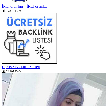
İRCForumları – İRCForuml...
77872 Defa
Üçretsiz Backlink Siteleri
21907 Defa