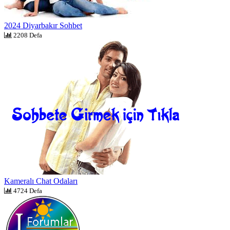
2024 Diyarbakır Sohbet
2208 Defa
Kameralı Chat Odaları
4724 Defa