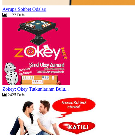
Avrupa Sohbet Odaları
1122 Defa
Zokey: Okey Tutkunlarının Bulu...
2425 Defa