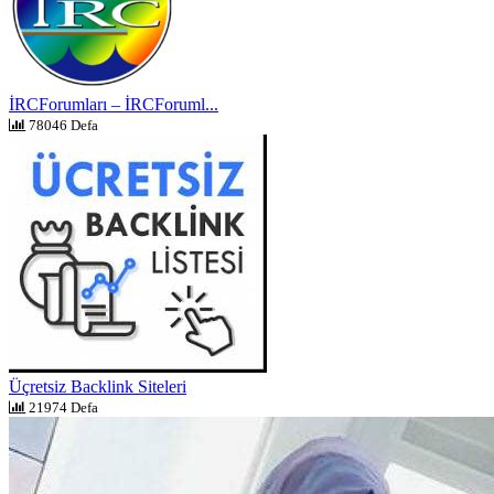
İRCForumları – İRCForuml...
78046 Defa
Üçretsiz Backlink Siteleri
21974 Defa