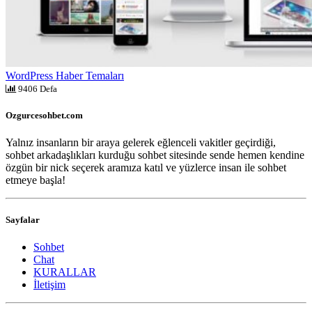
WordPress Haber Temaları
9406 Defa
Ozgurcesohbet.com
Yalnız insanların bir araya gelerek eğlenceli vakitler geçirdiği,
sohbet arkadaşlıkları kurduğu sohbet sitesinde sende hemen kendine
özgün bir nick seçerek aramıza katıl ve yüzlerce insan ile sohbet
etmeye başla!
Sayfalar
Sohbet
Chat
KURALLAR
İletişim