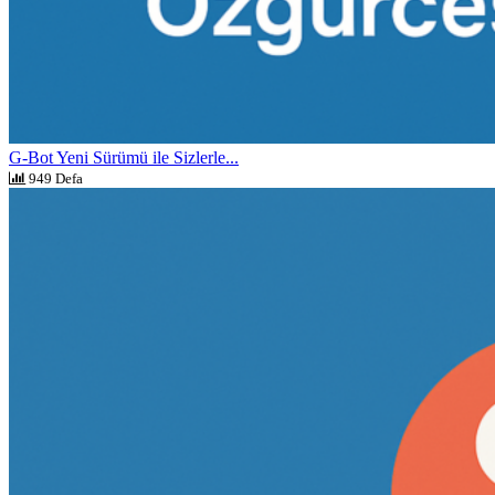
G-Bot Yeni Sürümü ile Sizlerle...
949 Defa