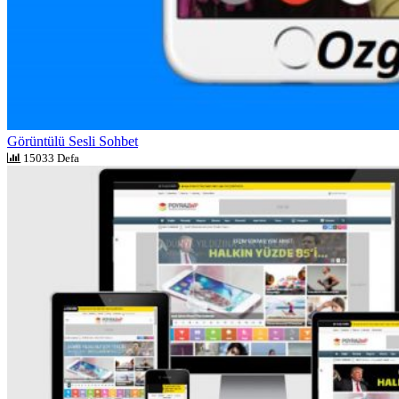
Görüntülü Sesli Sohbet
15033 Defa