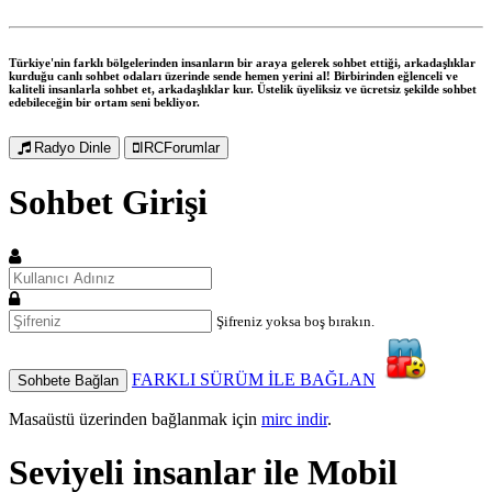
Türkiye'nin farklı bölgelerinden insanların bir araya gelerek sohbet ettiği, arkadaşlıklar
kurduğu canlı sohbet odaları üzerinde sende hemen yerini al! Birbirinden eğlenceli ve
kaliteli insanlarla sohbet et, arkadaşlıklar kur. Üstelik üyeliksiz ve ücretsiz şekilde sohbet
edebileceğin bir ortam seni bekliyor.
Radyo Dinle
IRCForumlar
Sohbet Girişi
Şifreniz yoksa boş bırakın.
FARKLI SÜRÜM İLE BAĞLAN
Sohbete Bağlan
Masaüstü üzerinden bağlanmak için
mirc indir
.
Seviyeli insanlar ile
Mobil