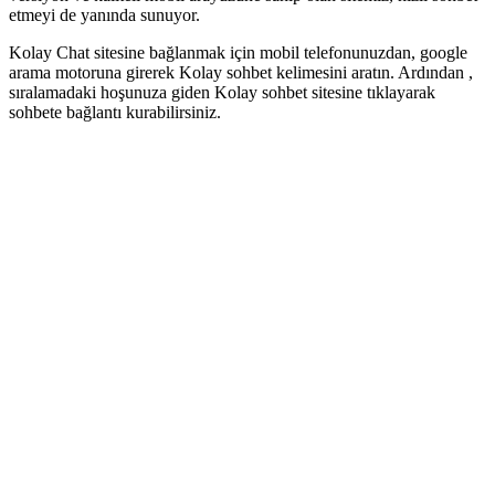
etmeyi de yanında sunuyor.
Kolay Chat sitesine bağlanmak için mobil telefonunuzdan, google
arama motoruna girerek Kolay sohbet kelimesini aratın. Ardından ,
sıralamadaki hoşunuza giden Kolay sohbet sitesine tıklayarak
sohbete bağlantı kurabilirsiniz.