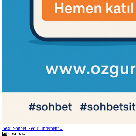
Sesli Sohbet Nedir? İnternetin...
1184 Defa