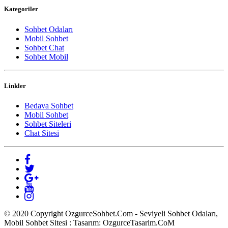
Kategoriler
Sohbet Odaları
Mobil Sohbet
Sohbet Chat
Sohbet Mobil
Linkler
Bedava Sohbet
Mobil Sohbet
Sohbet Siteleri
Chat Sitesi
© 2020 Copyright OzgurceSohbet.Com - Seviyeli Sohbet Odaları,
Mobil Sohbet Sitesi : Tasarım: OzgurceTasarim.CoM