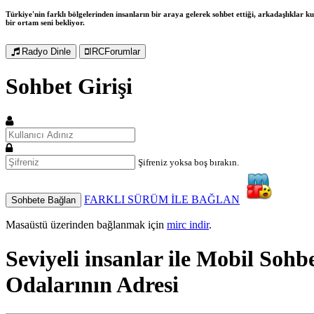
Türkiye'nin farklı bölgelerinden insanların bir araya gelerek sohbet ettiği, arkadaşlıklar kur
bir ortam seni bekliyor.
Radyo Dinle
IRCForumlar
Sohbet Girişi
Şifreniz yoksa boş bırakın.
FARKLI SÜRÜM İLE BAĞLAN
Sohbete Bağlan
Masaüstü üzerinden bağlanmak için
mirc indir
.
Seviyeli insanlar ile
Mobil Sohb
Odalarının Adresi