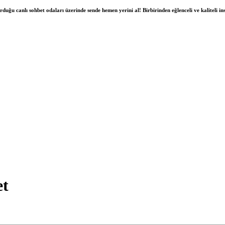
duğu canlı sohbet odaları üzerinde sende hemen yerini al! Birbirinden eğlenceli ve kaliteli insa
et