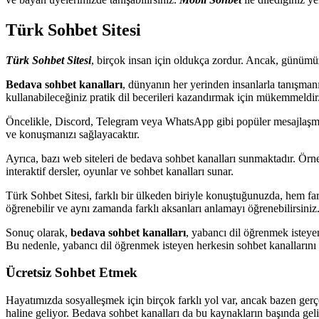
Türk Sohbet Sitesi
Türk Sohbet Sitesi
, birçok insan için oldukça zordur. Ancak, günümüz
Bedava sohbet kanalları
, dünyanın her yerinden insanlarla tanışmanı
kullanabileceğiniz pratik dil becerileri kazandırmak için mükemmeldir
Öncelikle, Discord, Telegram veya WhatsApp gibi popüler mesajlaşma u
ve konuşmanızı sağlayacaktır.
Ayrıca, bazı web siteleri de bedava sohbet kanalları sunmaktadır. Örn
interaktif dersler, oyunlar ve sohbet kanalları sunar.
Türk Sohbet Sitesi, farklı bir ülkeden biriyle konuştuğunuzda, hem fark
öğrenebilir ve aynı zamanda farklı aksanları anlamayı öğrenebilirsiniz
Sonuç olarak,
bedava sohbet kanalları
, yabancı dil öğrenmek isteyenl
Bu nedenle, yabancı dil öğrenmek isteyen herkesin sohbet kanallarını
Ücretsiz Sohbet Etmek
Hayatımızda sosyalleşmek için birçok farklı yol var, ancak bazen gerçe
haline geliyor. Bedava sohbet kanalları da bu kaynakların başında geli