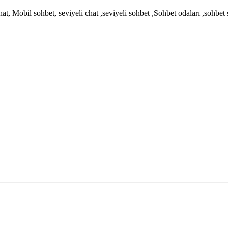
Chat, Mobil sohbet, seviyeli chat ,seviyeli sohbet ,Sohbet odaları ,sohbet