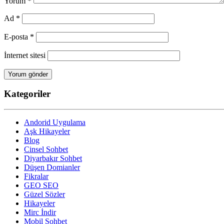
Yorum
*
Ad
*
E-posta
*
İnternet sitesi
Kategoriler
Andorid Uygulama
Aşk Hikayeler
Blog
Cinsel Sohbet
Diyarbakır Sohbet
Düşen Domianler
Fikralar
GEO SEO
Güzel Sözler
Hikayeler
Mirc İndir
Mobil Sohbet