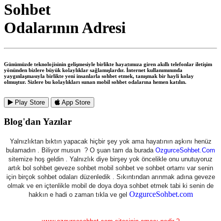
Sohbet
Odalarının Adresi
Günümüzde teknolojisinin gelişmesiyle birlikte hayatımıza giren akıllı telefonlar iletişim
yönünden bizlere büyük kolaylıklar sağlamışlardır. İnternet kullanımınında
yaygınlaşmasıyla birlikte yeni insanlarla sohbet etmek, tanışmak bir hayli kolay
olmuştur. Sizlere bu kolaylıkları sunan mobil sohbet odalarına hemen katılın.
Play Store
App Store
Blog'dan
Yazılar
Yalnızlıktan bıktın yapacak hiçbir şey yok ama hayatının aşkını henüz
bulamadın . Biliyor musun ? O şuan tam da burada
OzgurceSohbet.Com
sitemize hoş geldin . Yalnızlık diye birşey yok öncelikle onu unutuyoruz
artık bol sohbet geveze sohbet mobil sohbet ve sohbet ortamı var senin
için birçok sohbet odaları düzenledik . Sıkıntından arınmak adına geveze
olmak ve en içtenlikle mobil de doya doya sohbet etmek tabi ki senin de
OzgurceSohbet.com
hakkın e hadi o zaman tıkla ve gel