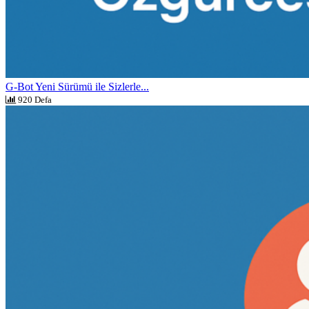
G-Bot Yeni Sürümü ile Sizlerle...
920 Defa