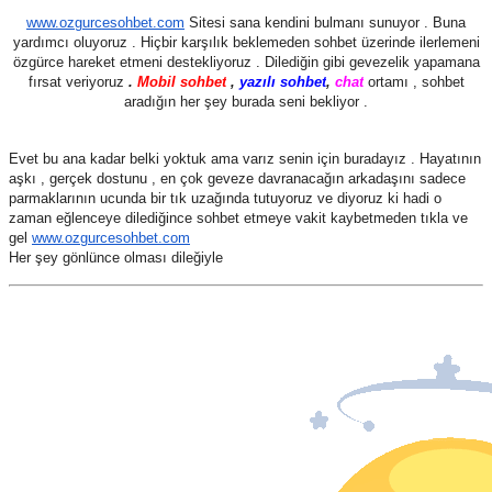
www.ozgurcesohbet.com
Sitesi sana kendini bulmanı sunuyor . Buna
yardımcı oluyoruz . Hiçbir karşılık beklemeden sohbet üzerinde ilerlemeni
özgürce hareket etmeni destekliyoruz . Dilediğin gibi gevezelik yapamana
fırsat veriyoruz
.
Mobil sohbet
,
yazılı sohbet
,
chat
ortamı , sohbet
aradığın her şey burada seni bekliyor .
Evet bu ana kadar belki yoktuk ama varız senin için buradayız . Hayatının
aşkı , gerçek dostunu , en çok geveze davranacağın arkadaşını sadece
parmaklarının ucunda bir tık uzağında tutuyoruz ve diyoruz ki hadi o
zaman eğlenceye dilediğince sohbet etmeye vakit kaybetmeden tıkla ve
gel
www.ozgurcesohbet.com
Her şey gönlünce olması dileğiyle