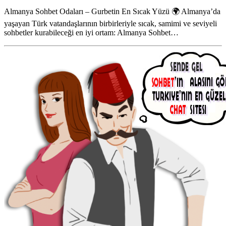
Almanya Sohbet Odaları – Gurbetin En Sıcak Yüzü 🌍 Almanya’da
yaşayan Türk vatandaşlarının birbirleriyle sıcak, samimi ve seviyeli
sohbetler kurabileceği en iyi ortam: Almanya Sohbet…