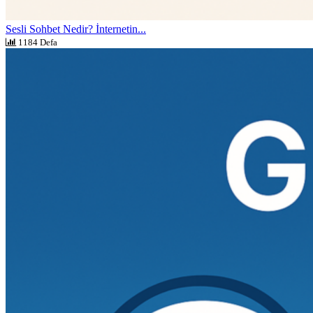
Sesli Sohbet Nedir? İnternetin...
1184 Defa