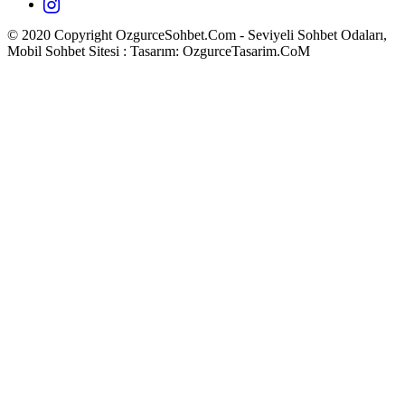
© 2020 Copyright OzgurceSohbet.Com - Seviyeli Sohbet Odaları,
Mobil Sohbet Sitesi : Tasarım: OzgurceTasarim.CoM