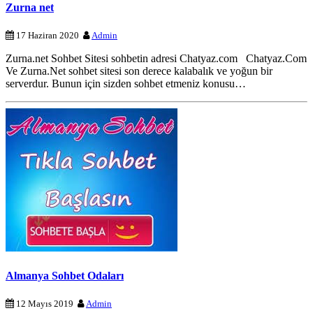
Zurna net
17 Haziran 2020
Admin
Zurna.net Sohbet Sitesi sohbetin adresi Chatyaz.com Chatyaz.Com
Ve Zurna.Net sohbet sitesi son derece kalabalık ve yoğun bir
serverdur. Bunun için sizden sohbet etmeniz konusu…
Almanya Sohbet Odaları
12 Mayıs 2019
Admin