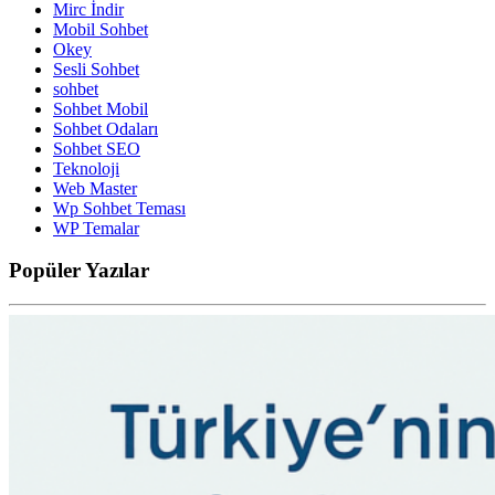
Mirc İndir
Mobil Sohbet
Okey
Sesli Sohbet
sohbet
Sohbet Mobil
Sohbet Odaları
Sohbet SEO
Teknoloji
Web Master
Wp Sohbet Teması
WP Temalar
Popüler
Yazılar