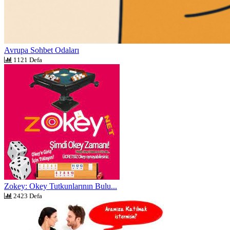
Avrupa Sohbet Odaları
1121 Defa
Zokey: Okey Tutkunlarının Bulu...
2423 Defa