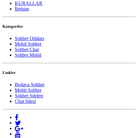
KURALLAR
İletişim
Kategoriler
Sohbet Odaları
Mobil Sohbet
Sohbet Chat
Sohbet Mobil
Linkler
Bedava Sohbet
Mobil Sohbet
Sohbet Siteleri
Chat Sitesi