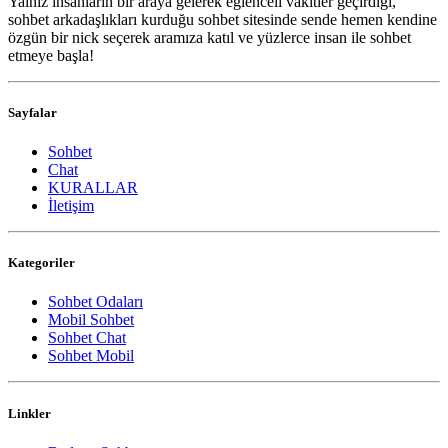
Yalnız insanların bir araya gelerek eğlenceli vakitler geçirdiği,
sohbet arkadaşlıkları kurduğu sohbet sitesinde sende hemen kendine
özgün bir nick seçerek aramıza katıl ve yüzlerce insan ile sohbet
etmeye başla!
Sayfalar
Sohbet
Chat
KURALLAR
İletişim
Kategoriler
Sohbet Odaları
Mobil Sohbet
Sohbet Chat
Sohbet Mobil
Linkler