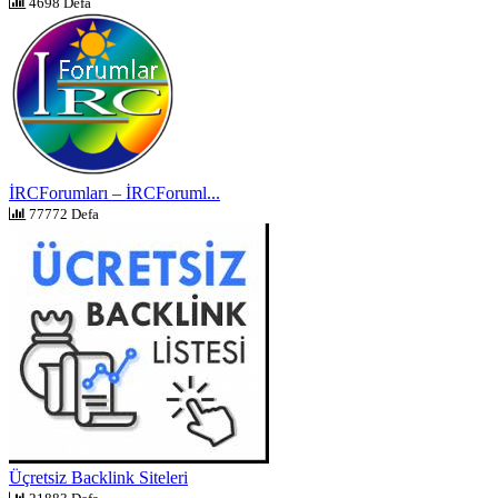
4698 Defa
İRCForumları – İRCForuml...
77772 Defa
Üçretsiz Backlink Siteleri