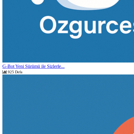
G-Bot Yeni Sürümü ile Sizlerle...
925 Defa