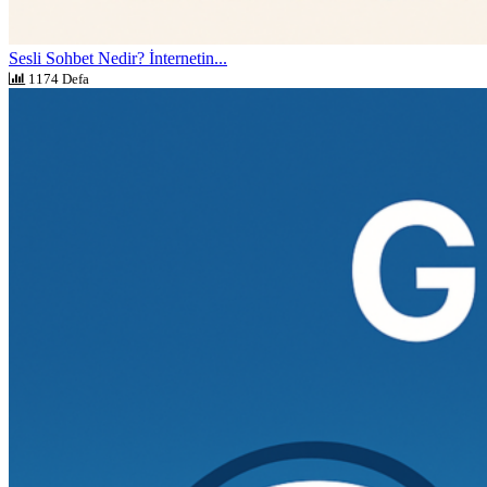
Sesli Sohbet Nedir? İnternetin...
1174 Defa