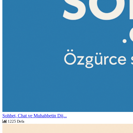
Sohbet, Chat ve Muhabbetin Dij...
1225 Defa