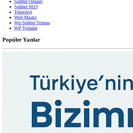
Sohbet Odaları
Sohbet SEO
Teknoloji
Web Master
Wp Sohbet Teması
WP Temalar
Popüler
Yazılar