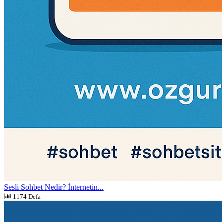
Sesli Sohbet Nedir? İnternetin...
1174 Defa