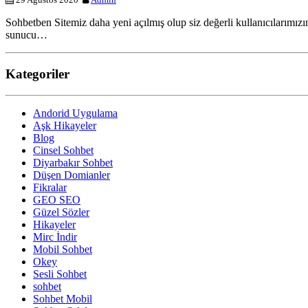
Sohbetben Sitemiz daha yeni açılmış olup siz değerli kullanıcılarımızı
sunucu…
Kategoriler
Andorid Uygulama
Aşk Hikayeler
Blog
Cinsel Sohbet
Diyarbakır Sohbet
Düşen Domianler
Fikralar
GEO SEO
Güzel Sözler
Hikayeler
Mirc İndir
Mobil Sohbet
Okey
Sesli Sohbet
sohbet
Sohbet Mobil