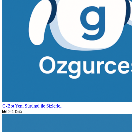
G-Bot Yeni Sürümü ile Sizlerle...
941 Defa