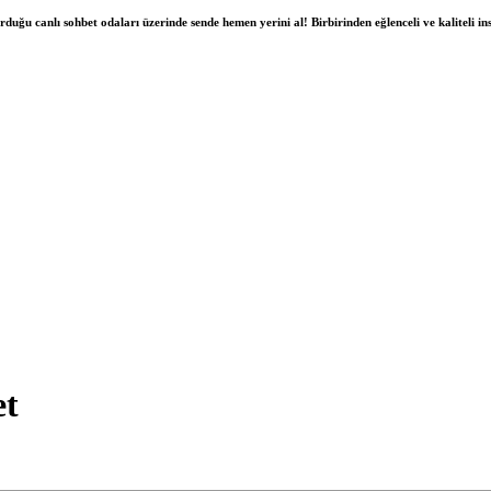
duğu canlı sohbet odaları üzerinde sende hemen yerini al! Birbirinden eğlenceli ve kaliteli insa
et