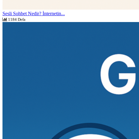
Sesli Sohbet Nedir? İnternetin...
1184 Defa