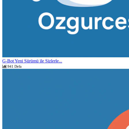
G-Bot Yeni Sürümü ile Sizlerle...
941 Defa