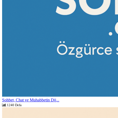
Sohbet, Chat ve Muhabbetin Dij...
1240 Defa