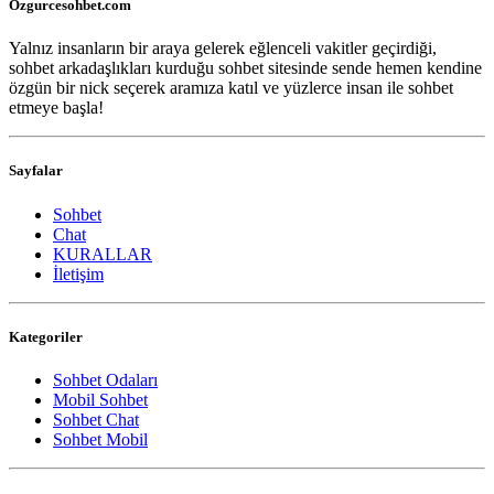
Ozgurcesohbet.com
Yalnız insanların bir araya gelerek eğlenceli vakitler geçirdiği,
sohbet arkadaşlıkları kurduğu sohbet sitesinde sende hemen kendine
özgün bir nick seçerek aramıza katıl ve yüzlerce insan ile sohbet
etmeye başla!
Sayfalar
Sohbet
Chat
KURALLAR
İletişim
Kategoriler
Sohbet Odaları
Mobil Sohbet
Sohbet Chat
Sohbet Mobil