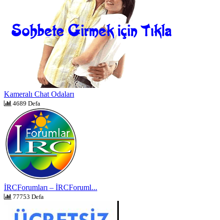
Kameralı Chat Odaları
4689 Defa
İRCForumları – İRCForuml...
77753 Defa