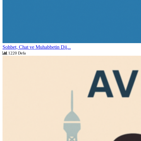
Sohbet, Chat ve Muhabbetin Dij...
1220 Defa