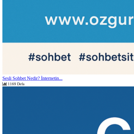
Sesli Sohbet Nedir? İnternetin...
1169 Defa