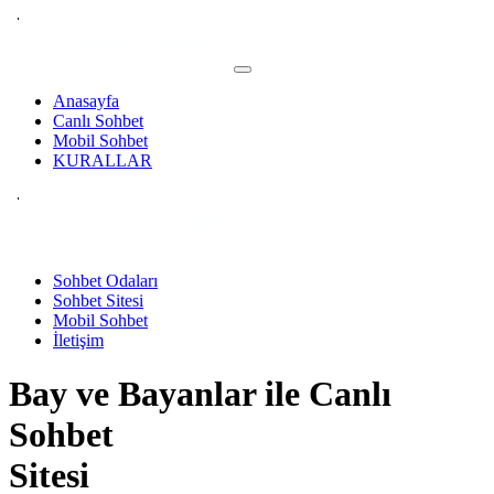
Anasayfa
Canlı Sohbet
Mobil Sohbet
KURALLAR
Sohbet Odaları
Sohbet Sitesi
Mobil Sohbet
İletişim
Bay ve Bayanlar ile
Canlı
Sohbet
Sitesi