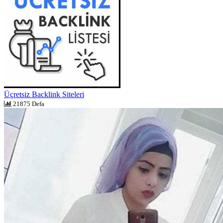
Üçretsiz Backlink Siteleri
21875 Defa