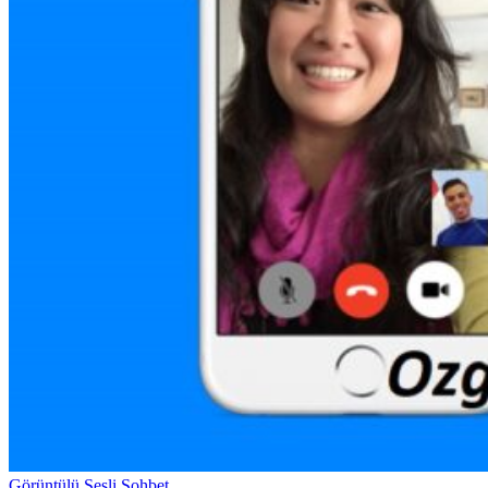
Görüntülü Sesli Sohbet