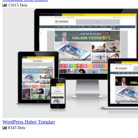
15015 Defa
WordPress Haber Temaları
9345 Defa