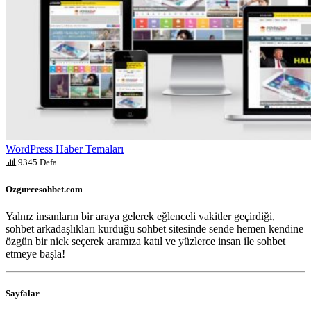
WordPress Haber Temaları
9345 Defa
Ozgurcesohbet.com
Yalnız insanların bir araya gelerek eğlenceli vakitler geçirdiği,
sohbet arkadaşlıkları kurduğu sohbet sitesinde sende hemen kendine
özgün bir nick seçerek aramıza katıl ve yüzlerce insan ile sohbet
etmeye başla!
Sayfalar