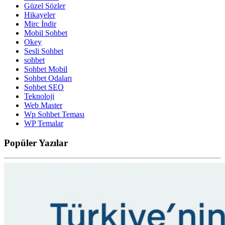
Güzel Sözler
Hikayeler
Mirc İndir
Mobil Sohbet
Okey
Sesli Sohbet
sohbet
Sohbet Mobil
Sohbet Odaları
Sohbet SEO
Teknoloji
Web Master
Wp Sohbet Teması
WP Temalar
Popüler
Yazılar