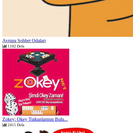
Avrupa Sohbet Odaları
1102 Defa
Zokey: Okey Tutkunlarının Bulu...
2411 Defa