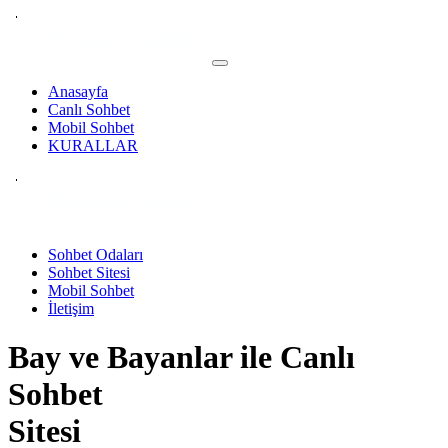
Anasayfa
Canlı Sohbet
Mobil Sohbet
KURALLAR
Sohbet Odaları
Sohbet Sitesi
Mobil Sohbet
İletişim
Bay ve Bayanlar ile
Canlı
Sohbet
Sitesi