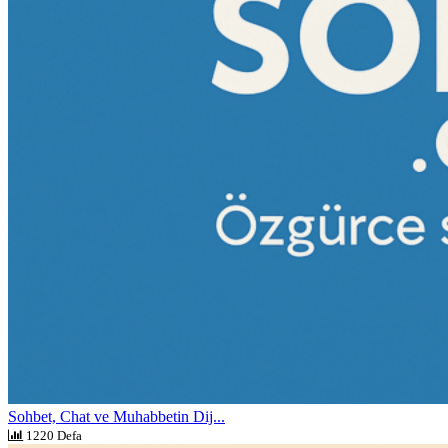
Sohbet, Chat ve Muhabbetin Dij...
1220 Defa