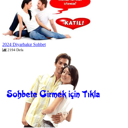
2024 Diyarbakır Sohbet
2194 Defa