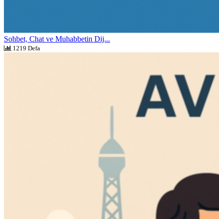
Sohbet, Chat ve Muhabbetin Dij...
1219 Defa