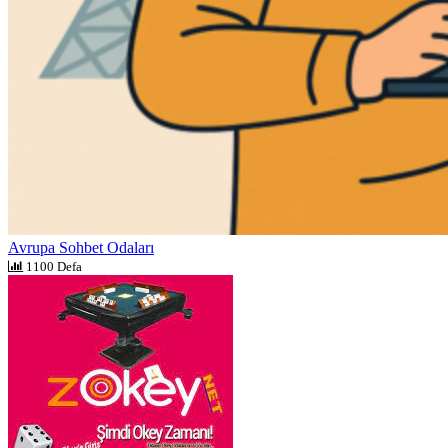
Avrupa Sohbet Odaları
1100 Defa