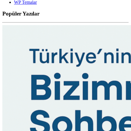
WP Temalar
Popüler
Yazılar