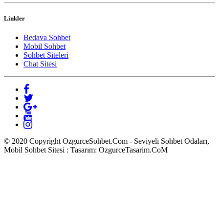
Linkler
Bedava Sohbet
Mobil Sohbet
Sohbet Siteleri
Chat Sitesi
© 2020 Copyright OzgurceSohbet.Com - Seviyeli Sohbet Odaları,
Mobil Sohbet Sitesi : Tasarım: OzgurceTasarim.CoM