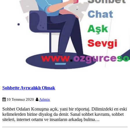
Sohbette Ayrıcalıklı Olmak
10 Temmuz 2020
Admin
Sohbet Odaları Konuşma açık, yani bir röportaj. Dilimizdeki en eski
kelimelerden birine diyalog da denir. Sanal sohbet kavramı, sohbet
siteleri, internet ortamı ve insanların arkadaş bulma…