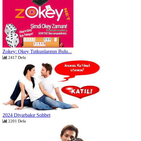
Zokey: Okey Tutkunlarının Bulu...
2417 Defa
2024 Diyarbakır Sohbet
2201 Defa