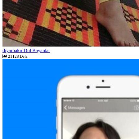
diyarbakır Dul Bayanlar
21128 Defa