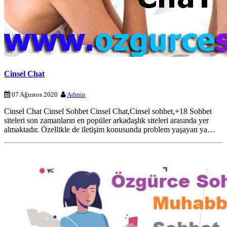
Cinsel Chat
07 Ağustos 2020
Admin
Cinsel Chat Cinsel Sohbet Cinsel Chat,Cinsel sohbet,+18 Sohbet
siteleri son zamanların en popüler arkadaşlık siteleri arasında yer
almaktadır. Özellikle de iletişim konusunda problem yaşayan ya…