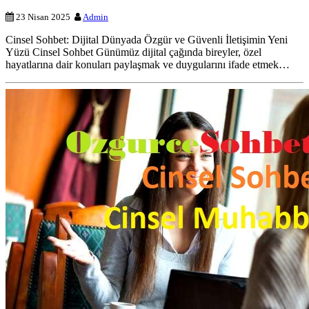
23 Nisan 2025
Admin
Cinsel Sohbet: Dijital Dünyada Özgür ve Güvenli İletişimin Yeni
Yüzü Cinsel Sohbet Günümüz dijital çağında bireyler, özel
hayatlarına dair konuları paylaşmak ve duygularını ifade etmek…