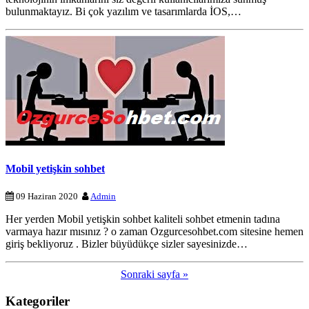
bulunmaktayız. Bi çok yazılım ve tasarımlarda İOS,…
Mobil yetişkin sohbet
09 Haziran 2020
Admin
Her yerden Mobil yetişkin sohbet kaliteli sohbet etmenin tadına
varmaya hazır mısınız ? o zaman Ozgurcesohbet.com sitesine hemen
giriş bekliyoruz . Bizler büyüdükçe sizler sayesinizde…
Sonraki sayfa »
Kategoriler