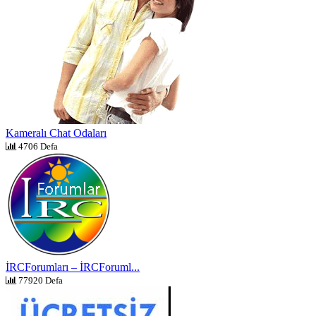
Kameralı Chat Odaları
4706 Defa
İRCForumları – İRCForuml...
77920 Defa