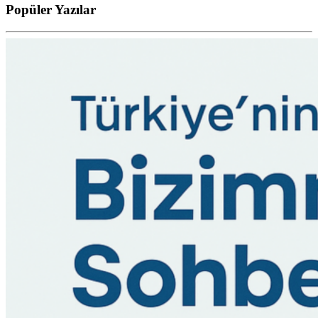
Popüler
Yazılar