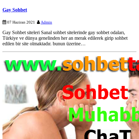
Gay Sohbet
07 Haziran 2021
Admin
Gay Sohbet siteleri Sanal sohbet sitelerinde gay sohbet odaları,
Türkiye ve dünya genelinden her an merak edilerek girip sohbet
edilen bir site olmaktadır. bunun üzerine…