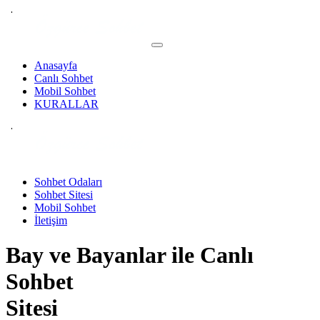
Anasayfa
Canlı Sohbet
Mobil Sohbet
KURALLAR
Sohbet Odaları
Sohbet Sitesi
Mobil Sohbet
İletişim
Bay ve Bayanlar ile
Canlı
Sohbet
Sitesi