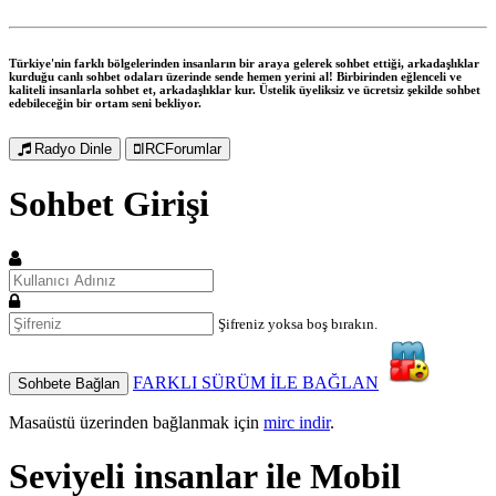
Türkiye'nin farklı bölgelerinden insanların bir araya gelerek sohbet ettiği, arkadaşlıklar
kurduğu canlı sohbet odaları üzerinde sende hemen yerini al! Birbirinden eğlenceli ve
kaliteli insanlarla sohbet et, arkadaşlıklar kur. Üstelik üyeliksiz ve ücretsiz şekilde sohbet
edebileceğin bir ortam seni bekliyor.
Radyo Dinle
IRCForumlar
Sohbet Girişi
Şifreniz yoksa boş bırakın.
FARKLI SÜRÜM İLE BAĞLAN
Sohbete Bağlan
Masaüstü üzerinden bağlanmak için
mirc indir
.
Seviyeli insanlar ile
Mobil