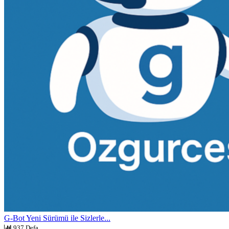
G-Bot Yeni Sürümü ile Sizlerle...
937 Defa