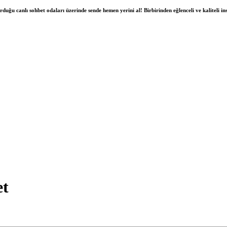
duğu canlı sohbet odaları üzerinde sende hemen yerini al! Birbirinden eğlenceli ve kaliteli insa
et