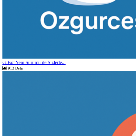
G-Bot Yeni Sürümü ile Sizlerle...
913 Defa