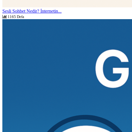
Sesli Sohbet Nedir? İnternetin...
1165 Defa