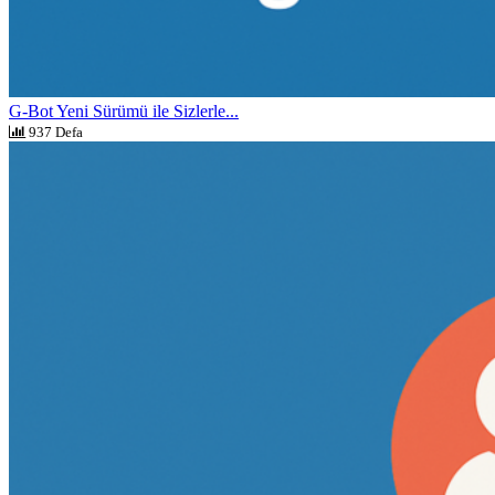
G-Bot Yeni Sürümü ile Sizlerle...
937 Defa