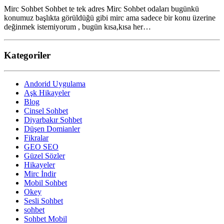
Mirc Sohbet Sohbet te tek adres Mirc Sohbet odaları bugünkü
konumuz başlıkta görüldüğü gibi mirc ama sadece bir konu üzerine
değinmek istemiyorum , bugün kısa,kısa her…
Kategoriler
Andorid Uygulama
Aşk Hikayeler
Blog
Cinsel Sohbet
Diyarbakır Sohbet
Düşen Domianler
Fikralar
GEO SEO
Güzel Sözler
Hikayeler
Mirc İndir
Mobil Sohbet
Okey
Sesli Sohbet
sohbet
Sohbet Mobil