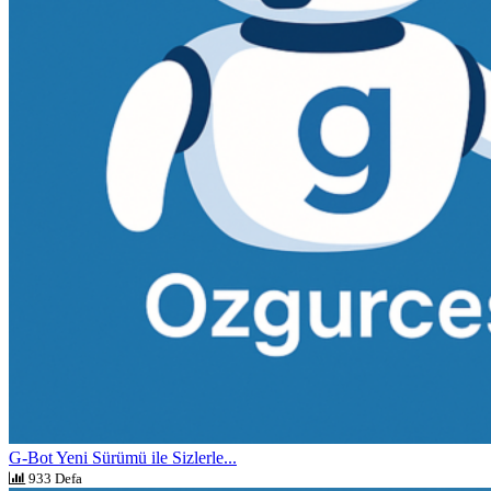
G-Bot Yeni Sürümü ile Sizlerle...
933 Defa