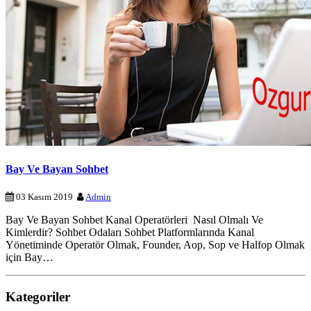
Bay Ve Bayan Sohbet
03 Kasım 2019
Admin
Bay Ve Bayan Sohbet Kanal Operatörleri Nasıl Olmalı Ve
Kimlerdir? Sohbet Odaları Sohbet Platformlarında Kanal
Yönetiminde Operatör Olmak, Founder, Aop, Sop ve Halfop Olmak
için Bay…
Kategoriler