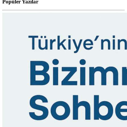
Popüler
Yazılar