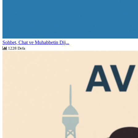
Sohbet, Chat ve Muhabbetin Dij...
1228 Defa