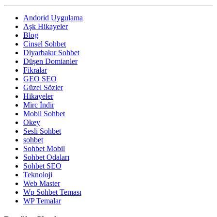
Andorid Uygulama
Aşk Hikayeler
Blog
Cinsel Sohbet
Diyarbakır Sohbet
Düşen Domianler
Fikralar
GEO SEO
Güzel Sözler
Hikayeler
Mirc İndir
Mobil Sohbet
Okey
Sesli Sohbet
sohbet
Sohbet Mobil
Sohbet Odaları
Sohbet SEO
Teknoloji
Web Master
Wp Sohbet Teması
WP Temalar