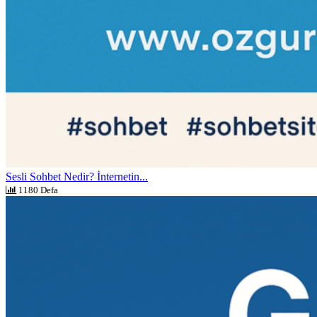
Sesli Sohbet Nedir? İnternetin...
1180 Defa