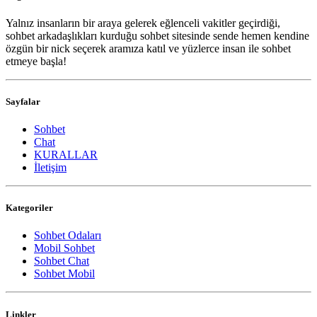
Yalnız insanların bir araya gelerek eğlenceli vakitler geçirdiği,
sohbet arkadaşlıkları kurduğu sohbet sitesinde sende hemen kendine
özgün bir nick seçerek aramıza katıl ve yüzlerce insan ile sohbet
etmeye başla!
Sayfalar
Sohbet
Chat
KURALLAR
İletişim
Kategoriler
Sohbet Odaları
Mobil Sohbet
Sohbet Chat
Sohbet Mobil
Linkler