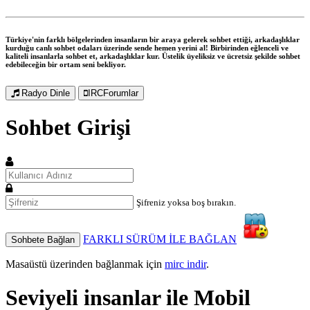
Türkiye'nin farklı bölgelerinden insanların bir araya gelerek sohbet ettiği, arkadaşlıklar
kurduğu canlı sohbet odaları üzerinde sende hemen yerini al! Birbirinden eğlenceli ve
kaliteli insanlarla sohbet et, arkadaşlıklar kur. Üstelik üyeliksiz ve ücretsiz şekilde sohbet
edebileceğin bir ortam seni bekliyor.
Radyo Dinle
IRCForumlar
Sohbet Girişi
Şifreniz yoksa boş bırakın.
FARKLI SÜRÜM İLE BAĞLAN
Sohbete Bağlan
Masaüstü üzerinden bağlanmak için
mirc indir
.
Seviyeli insanlar ile
Mobil