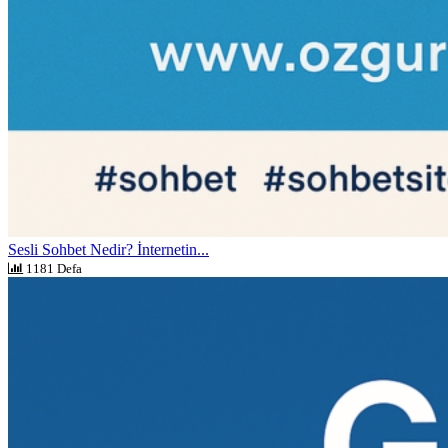
Sesli Sohbet Nedir? İnternetin...
1181 Defa