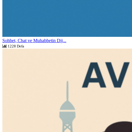
Sohbet, Chat ve Muhabbetin Dij...
1228 Defa