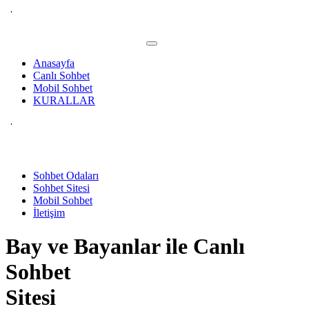
Anasayfa
Canlı Sohbet
Mobil Sohbet
KURALLAR
Sohbet Odaları
Sohbet Sitesi
Mobil Sohbet
İletişim
Bay ve Bayanlar ile
Canlı
Sohbet
Sitesi