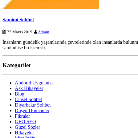
Samimi Sohbet
22 Mayıs 2019
Admin
İnsanların gündelik yaşamlarında çevrelerinde olan insanlarda bulunma
samimi ise bu istemsiz…
Kategoriler
Andorid Uygulama
Aşk Hikayeler
Blog
Cinsel Sohbet
Diyarbakır Sohbet
Düşen Domianler
Fikralar
GEO SEO
Güzel Sözler
Hikayeler