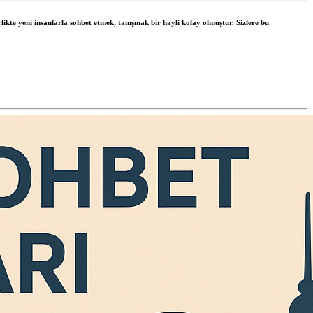
likte yeni insanlarla sohbet etmek, tanışmak bir hayli kolay olmuştur. Sizlere bu