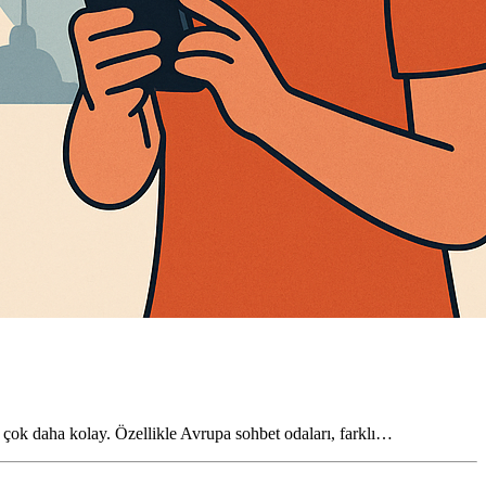
k çok daha kolay. Özellikle Avrupa sohbet odaları, farklı…