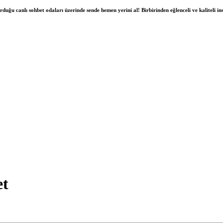
duğu canlı sohbet odaları üzerinde sende hemen yerini al! Birbirinden eğlenceli ve kaliteli insa
et