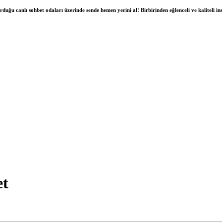
duğu canlı sohbet odaları üzerinde sende hemen yerini al! Birbirinden eğlenceli ve kaliteli insa
et