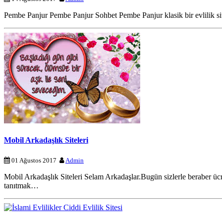
Pembe Panjur Pembe Panjur Sohbet Pembe Panjur klasik bir evlilik sitesi
Mobil Arkadaşlık Siteleri
01 Ağustos 2017
Admin
Mobil Arkadaşlık Siteleri Selam Arkadaşlar.Bugün sizlerle beraber ücr
tanıtmak…